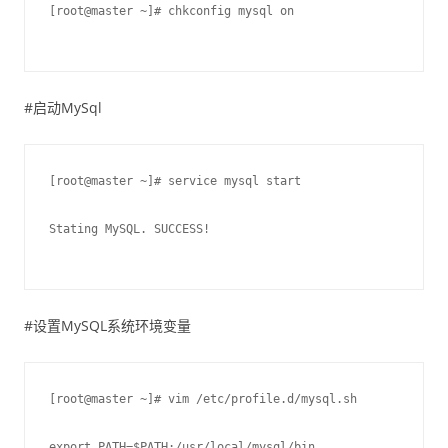
[root@master ~]# chkconfig mysql on
#启动MySql
[root@master ~]# service mysql start
Stating MySQL. SUCCESS!
#设置MySQL系统环境变量
[root@master ~]# vim /etc/profile.d/mysql.sh
export PATH=$PATH:/usr/local/mysql/bin