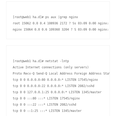
[root@web1 ha.d]# ps aux |grep nginx

root 15062 0.0 0.4 108936 2172 ? Ss 03:09 0:00 nginx: mas
nginx 15064 0.0 0.6 109360 3204 ? S 03:09 0:00 nginx: wor
[root@web1 ha.d]# netstat -lntp

Active Internet connections (only servers)

Proto Recv-Q Send-Q Local Address Foreign Address State P
tcp 0 0 0.0.0.0:80 0.0.0.0:* LISTEN 17545/nginx

tcp 0 0 0.0.0.0:22 0.0.0.0:* LISTEN 2082/sshd

tcp 0 0 127.0.0.1:25 0.0.0.0:* LISTEN 1345/master

tcp 0 0 :::80 :::* LISTEN 17545/nginx

tcp 0 0 :::22 :::* LISTEN 2082/sshd
