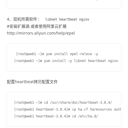
4、双机所需软件：
libnet heartbeat nginx
#安装扩展源,或者使用阿里云扩展
http://mirrors.aliyun.com/help/epel
 [root@web1 ~]# yum install epel-relese -y

[root@web1 ~]# yum install –y libnet heartbeat nginx
配置heartbeat拷贝配置文件
[root@web1 ~]# cd /usr/share/doc/heartbeat-3.0.4/

[root@web1 heartbeat-3.0.4]# cp ha.cf haresources authkey
[root@web1 heartbeat-3.0.4]# cd /etc/ha.d/