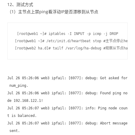
12、测试方式
（1）主节点上禁ping看浮动IP是否漂移到从节点
 [root@web1 ~]# iptables -I INPUT -p icmp -j DROP

[root@web1 ~]# /etc/init.d/heartbeat stop #主节点停止heart
[root@web2 ha.d]# tailf /var/log/ha-debug #观察从节点ha-d
Jul 26 05:26:06 web3 ipfail: [6977]: debug: Got asked for
num_ping.
Jul 26 05:26:06 web3 ipfail: [6977]: debug: Found ping no
de 192.168.122.1!
Jul 26 05:26:07 web3 ipfail: [6977]: info: Ping node coun
t is balanced.
Jul 26 05:26:07 web3 ipfail: [6977]: debug: Abort message
sent.