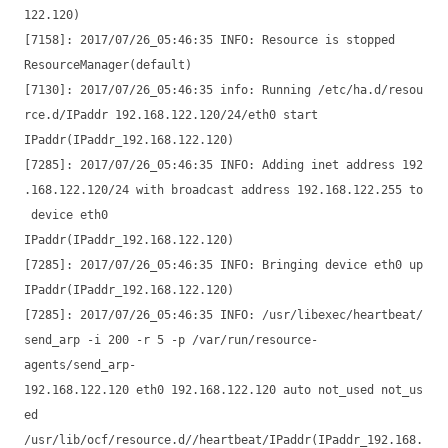
122.120)
[7158]: 2017/07/26_05:46:35 INFO: Resource is stopped
ResourceManager(default)
[7130]: 2017/07/26_05:46:35 info: Running /etc/ha.d/resou
rce.d/IPaddr 192.168.122.120/24/eth0 start
IPaddr(IPaddr_192.168.122.120)
[7285]: 2017/07/26_05:46:35 INFO: Adding inet address 192
.168.122.120/24 with broadcast address 192.168.122.255 to
device eth0
IPaddr(IPaddr_192.168.122.120)
[7285]: 2017/07/26_05:46:35 INFO: Bringing device eth0 up
IPaddr(IPaddr_192.168.122.120)
[7285]: 2017/07/26_05:46:35 INFO: /usr/libexec/heartbeat/
send_arp -i 200 -r 5 -p /var/run/resource-
agents/send_arp-
192.168.122.120 eth0 192.168.122.120 auto not_used not_us
ed
/usr/lib/ocf/resource.d//heartbeat/IPaddr(IPaddr_192.168.