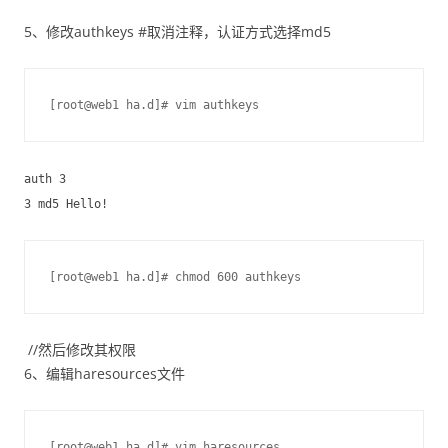
5、修改authkeys #取消注释，认证方式选择md5
[root@web1 ha.d]# vim authkeys
auth 3
3 md5 Hello!
[root@web1 ha.d]# chmod 600 authkeys
//然后修改其权限
6、编辑haresources文件
[root@web1 ha.d]# vim haresources