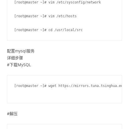
[root@master ~]# vim /etc/sysconfig/network
[root@master ~]# vim /etc/hosts
[root@master ~]# cd /usr/local/src
配置mysql服务
详细步骤
#下载MySQL
[root@master ~]# wget https://mirrors.tuna.tsinghua.edu.c
#解压