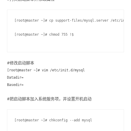
[root@master ~]# cp support-files/mysql.server /etc/init.
[root@master ~]# chmod 755 !$
#修改启动脚本
[root@master ~]# vim /etc/init.d/mysql
Datadir=
Basedir=
#把启动脚本加入系统服务项，并设置开机启动
[root@master ~]# chkconfig --add mysql