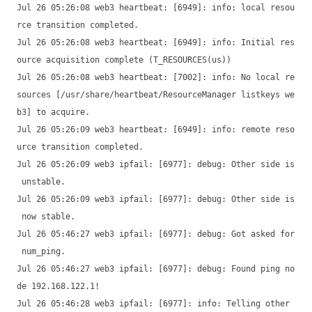
Jul 26 05:26:08 web3 heartbeat: [6949]: info: local resou
rce transition completed.
Jul 26 05:26:08 web3 heartbeat: [6949]: info: Initial res
ource acquisition complete (T_RESOURCES(us))
Jul 26 05:26:08 web3 heartbeat: [7002]: info: No local re
sources [/usr/share/heartbeat/ResourceManager listkeys we
b3] to acquire.
Jul 26 05:26:09 web3 heartbeat: [6949]: info: remote reso
urce transition completed.
Jul 26 05:26:09 web3 ipfail: [6977]: debug: Other side is
unstable.
Jul 26 05:26:09 web3 ipfail: [6977]: debug: Other side is
now stable.
Jul 26 05:46:27 web3 ipfail: [6977]: debug: Got asked for
num_ping.
Jul 26 05:46:27 web3 ipfail: [6977]: debug: Found ping no
de 192.168.122.1!
Jul 26 05:46:28 web3 ipfail: [6977]: info: Telling other