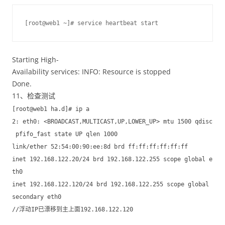
[root@web1 ~]# service heartbeat start
Starting High-
Availability services: INFO: Resource is stopped
Done.
11、检查测试
[root@web1 ha.d]# ip a
2: eth0: <BROADCAST,MULTICAST,UP,LOWER_UP> mtu 1500 qdisc
pfifo_fast state UP qlen 1000
link/ether 52:54:00:90:ee:8d brd ff:ff:ff:ff:ff:ff
inet 192.168.122.20/24 brd 192.168.122.255 scope global e
th0
inet 192.168.122.120/24 brd 192.168.122.255 scope global
secondary eth0
//浮动IP已漂移到主上面192.168.122.120