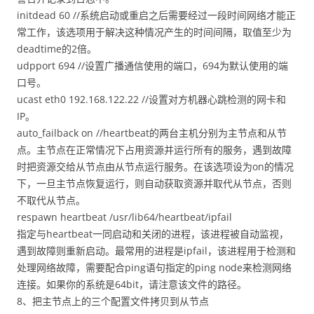
initdead 60 //系统启动或重启之后需要经过一段时间网络才能正
常工作，该选项用于解决这种情况产生的时间间隔，取值至少为
deadtime的2倍。
udpport 694 //设置广播通信使用的端口，694为默认使用的端
口号。
ucast eth0 192.168.122.22 //设置对方机器心跳检测的网卡和
IP。
auto_failback on //heartbeat的两台主机分别为主节点和从节
点。主节点在正常情况下占用资源并运行所有的服务，遇到故障
时把资源交给从节点由从节点运行服务。在该选项设为on的情况
下，一旦主节点恢复运行，则自动获取资源并取代从节点，否则
不取代从节点。
respawn heartbeat /usr/lib64/heartbeat/ipfail
指定与heartbeat一同启动和关闭的进程，该进程被自动监视，
遇到故障则重新启动。最常用的进程是ipfail，该进程用于检测和
处理网络故障，需要配合ping语句指定的ping node来检测网络
连接。如果你的系统是64bit，请注意该文件的路径。
8、把主节点上的三个配置文件拷贝到从节点