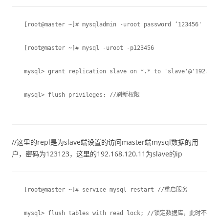
[root@master ~]# mysqladmin -uroot password ‘123456'
[root@master ~]# mysql -uroot -p123456
mysql> grant replication slave on *.* to 'slave'@'192.168
mysql> flush privileges; //刷新权限
//这里的repl是为slave端设置的访问master端mysql数据的用
户，密码为123123，这里的192.168.120.11为slave的ip
[root@master ~]# service mysql restart //重启服务
mysql> flush tables with read lock; //锁定数据库，此时