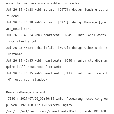
node that we have more visible ping nodes.
Jul 26 05:46:28 web3 ipfail: [6977]: debug: Sending you_a
re_dead.
Jul 26 05:46:28 web3 ipfail: [6977]: debug: Message [you_
are_dead] sent.
Jul 26 05:46:34 web3 heartbeat: [6949]: info: web1 wants
to go standby [all]
Jul 26 05:46:34 web3 ipfail: [6977]: debug: Other side is
unstable.
Jul 26 05:46:35 web3 heartbeat: [6949]: info: standby: ac
quire [all] resources from web1
Jul 26 05:46:35 web3 heartbeat: [7117]: info: acquire all
HA resources (standby).
ResourceManager(default)
[7130]: 2017/07/26_05:46:35 info: Acquiring resource grou
p: web1 192.168.122.120/24/eth0 nginx
/usr/lib/ocf/resource.d//heartbeat/IPaddr(IPaddr_192.168.