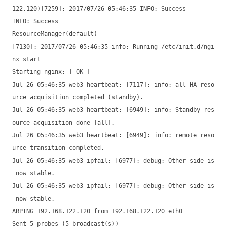
122.120)[7259]: 2017/07/26_05:46:35 INFO: Success
INFO: Success
ResourceManager(default)
[7130]: 2017/07/26_05:46:35 info: Running /etc/init.d/ngi
nx start
Starting nginx: [ OK ]
Jul 26 05:46:35 web3 heartbeat: [7117]: info: all HA reso
urce acquisition completed (standby).
Jul 26 05:46:35 web3 heartbeat: [6949]: info: Standby res
ource acquisition done [all].
Jul 26 05:46:35 web3 heartbeat: [6949]: info: remote reso
urce transition completed.
Jul 26 05:46:35 web3 ipfail: [6977]: debug: Other side is
now stable.
Jul 26 05:46:35 web3 ipfail: [6977]: debug: Other side is
now stable.
ARPING 192.168.122.120 from 192.168.122.120 eth0
Sent 5 probes (5 broadcast(s))