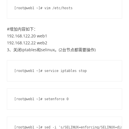
[root@web1 ~]# vim /etc/hosts
#增加内容如下：
192.168.122.20 web1
192.168.122.22 web2
3、关闭iptables和selinux。(2台节点都需要操作)
[root@web1 ~]# service iptables stop
[root@web1 ~]# setenforce 0
[root@web1 ~]# sed -i 's/SELINUX=enforcing/SELINUX=disabl