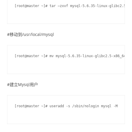
[root@master ~]# tar –zxvf mysql-5.6.35-linux-glibc2.5-x8
#移动到/usr/local/mysql
[root@master ~]# mv mysql-5.6.35-linux-glibc2.5-x86_64 /u
#建立Mysql用户
[root@master ~]# useradd -s /sbin/nologin mysql -M