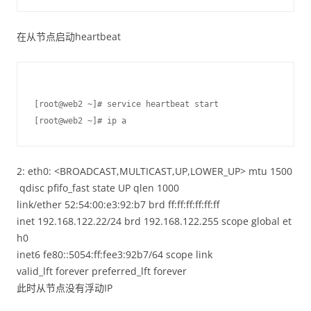
在从节点启动heartbeat
[root@web2 ~]# service heartbeat start

[root@web2 ~]# ip a
2: eth0: <BROADCAST,MULTICAST,UP,LOWER_UP> mtu 1500
qdisc pfifo_fast state UP qlen 1000
link/ether 52:54:00:e3:92:b7 brd ff:ff:ff:ff:ff:ff
inet 192.168.122.22/24 brd 192.168.122.255 scope global et
h0
inet6 fe80::5054:ff:fee3:92b7/64 scope link
valid_lft forever preferred_lft forever
此时从节点没有浮动IP