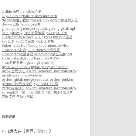
aisible 循环，ansible 判断
aliyun oss SignatureDoesNotMatch
django微信小程序
docker php
docker数据持久化
docker监控
fabric ca证书
gitlab golang merge requests
golang gitlab api
istio gateway
istio 流量管理
java cpu100%
k8s headless service
k8s ingress
k8s pod驱逐
k8s 回滚
k8s安全设置
k8s日志收集
Kubernetes Not Ready
kubernetes service
kubernetes扩容
kubernetes 污点设置
kubernetes流量管理
kubernetes禁止调度pod
kubernetes驱逐pod
linux ip命令详解
linux性能分析
nginx
nginx-admin
nginx-web-admin
nginx proxy websocket
nginx 密码认证
oss sts SignatureDoesNotMatch
pands excel
proxy-admin
python gitlab merge requests
python jenkins
python list列表操作
python监控进程
Redis 内存分析
sdk sts SignatureDoesNotMatch
spring服务下线，k8s 微服务下线
UI自动化测试
容器监控
自动化测试
近期评论
小飞
发表在《
世界，您好！
》