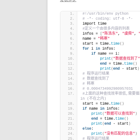
#!/usr/bin/env python
# -*- coding: utf-8 -*-
import time
#定义一个由很多内容的列表
infos = 
[
"陈浩东"
, 
"虞舜"
, 
name = 
"韩寒"
start = time.
time
()
for
 i 
in
 infos:
if
 name == i:
print
(
"数据查找到了"
end
 = time.
time
()
print
(
end
 - start
)
# 程序运行结果
# 数据查找到了
# 韩寒
# 0.0004734992980957031
#上面的这种查找效率很低,需要循环迭
in (不在之内)
start = time.
time
()
if
 name 
in
 infos:
print
(
"数据可以查找到"
)
end
 = time.
time
()
print
(
end
 - start
)
else
:
print
(
"没有匹配的信息"
)
# 程序运行结果