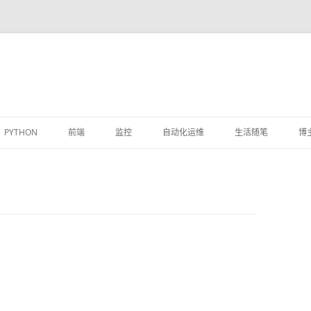
跳
至
PYTHON
前端
监控
自动化运维
生活随笔
博
正
文