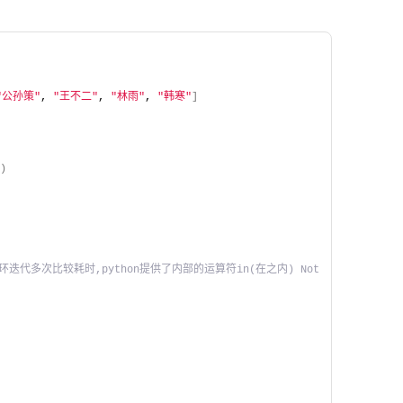
"公孙策"
, 
"王不二"
, 
"林雨"
, 
"韩寒"
]
)
代多次比较耗时,python提供了内部的运算符in(在之内) Not 