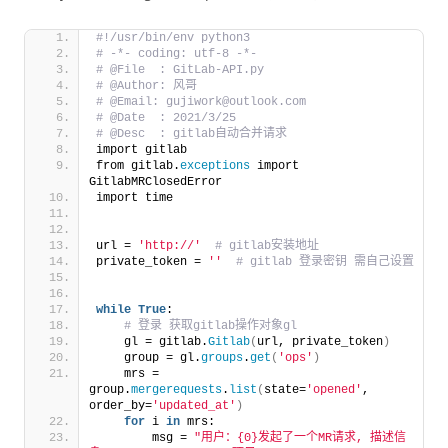
#!/usr/bin/env python3
# -*- coding: utf-8 -*-
# @File  : GitLab-API.py
# @Author: 风哥
# @Email: gujiwork@outlook.com
# @Date  : 2021/3/25
# @Desc  : gitlab自动合并请求
import gitlab
from gitlab.
exceptions
 import 
GitlabMRClosedError
import time
url = 
'http://'
 # gitlab安装地址
private_token = 
''
 # gitlab 登录密钥 需自己设置
while
True
:
 # 登录 获取gitlab操作对象gl
    gl = gitlab.
Gitlab
(
url, private_token
)
    group = gl.
groups
.
get
(
'ops'
)
    mrs = 
group.
mergerequests
.
list
(
state=
'opened'
, 
order_by=
'updated_at'
)
for
 i 
in
 mrs:
        msg = 
"用户：{0}发起了一个MR请求, 描述信