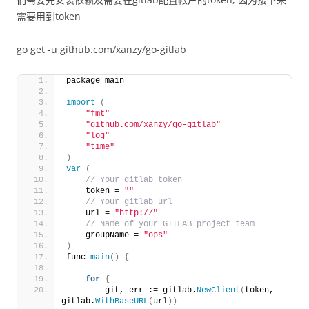
需要用到token
go get -u github.com/xanzy/go-gitlab
package main
import
(
"fmt"
"github.com/xanzy/go-gitlab"
"log"
"time"
)
var
(
 // Your gitlab token
    token = 
""
 // Your gitlab url
    url = 
"http://"
 // Name of your GITLAB project team
    groupName = 
"ops"
)
func 
main
()
{
for
{
        git, err := gitlab.
NewClient
(
token, 
gitlab.
WithBaseURL
(
url
))