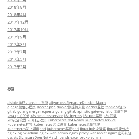
2018年8月
2018年4月
2017年12月
2017年10月
2017年9月
2017年8月
2017年7月
2017年5月
2017年3月
标签
aisible 循环，ansible 判断
aliyun oss SignatureDoesNotMatch
django微信小程序
docker php
docker数据持久化
docker监控
fabric ca证书
gitlab golang merge requests
golang gitlab api
istio gateway
istio 流量管理
java cpu100%
k8s headless service
k8s ingress
k8s pod驱逐
k8s 回滚
k8s安全设置
k8s日志收集
Kubernetes Not Ready
kubernetes service
kubernetes扩容
kubernetes 污点设置
kubernetes流量管理
kubernetes禁止调度pod
kubernetes驱逐pod
linux ip命令详解
linux性能分析
nginx
nginx-admin
nginx-web-admin
nginx proxy websocket
nginx 密码认证
oss sts SignatureDoesNotMatch
pands excel
proxy-admin