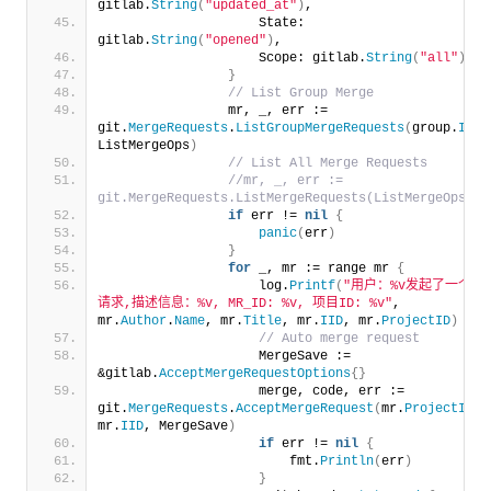
gitlab.
String
(
"updated_at"
)
,
                    State: 
gitlab.
String
(
"opened"
)
,
                    Scope: gitlab.
String
(
"all"
)
,
}
 // List Group Merge
                mr, _, err := 
git.
MergeRequests
.
ListGroupMergeRequests
(
group.
ID
, 
ListMergeOps
)
 // List All Merge Requests
 //mr, _, err := 
git.MergeRequests.ListMergeRequests(ListMergeOps)
if
 err != 
nil
{
panic
(
err
)
}
for
 _, mr := range mr 
{
                    log.
Printf
(
"用户：%v发起了一个MR
请求,描述信息：%v, MR_ID: %v, 项目ID: %v"
, 
mr.
Author
.
Name
, mr.
Title
, mr.
IID
, mr.
ProjectID
)
 // Auto merge request
                    MergeSave := 
&gitlab.
AcceptMergeRequestOptions
{}
                    merge, code, err := 
git.
MergeRequests
.
AcceptMergeRequest
(
mr.
ProjectID
, 
mr.
IID
, MergeSave
)
if
 err != 
nil
{
                        fmt.
Println
(
err
)
}