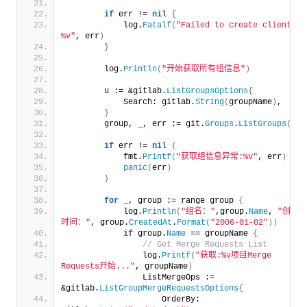
if
 err != 
nil
{
            log.
Fatalf
(
"Failed to create client: 
%v"
, err
)
}
        log.
Println
(
"开始获取所有组信息"
)
        u := &gitlab.
ListGroupsOptions
{
            Search: gitlab.
String
(
groupName
)
,
}
        group, _, err := git.
Groups
.
ListGroups
(
u
)
if
 err != 
nil
{
            fmt.
Printf
(
"获取组信息异常:%v"
, err
)
panic
(
err
)
}
for
 _, group := range group 
{
            log.
Println
(
"组名："
,group.
Name
, 
"创建
时间："
, group.
CreatedAt
.
Format
(
"2006-01-02"
))
if
 group.
Name
 == groupName 
{
 // Get Merge Requests List
                log.
Printf
(
"获取:%v项目Merge 
Requests开始..."
, groupName
)
                ListMergeOps := 
&gitlab.
ListGroupMergeRequestsOptions
{
                    OrderBy: 