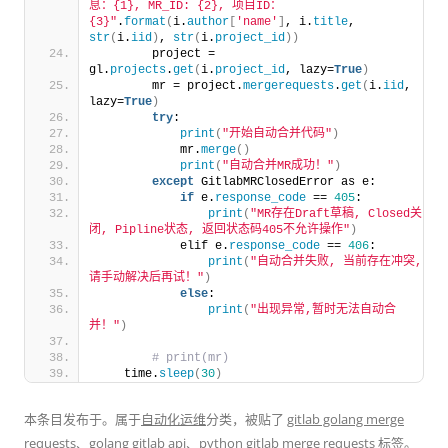
息：{1}, MR_ID: {2}, 项目ID：
{3}"
.
format
(
i.
author
[
'name'
]
, i.
title
, 
str
(
i.
iid
)
, 
str
(
i.
project_id
))
        project = 
gl.
projects
.
get
(
i.
project_id
, lazy=
True
)
        mr = project.
mergerequests
.
get
(
i.
iid
, 
lazy=
True
)
try
:
print
(
"开始自动合并代码"
)
            mr.
merge
()
print
(
"自动合并MR成功！"
)
except
 GitlabMRClosedError as e:
if
 e.
response_code
 == 
405
:
print
(
"MR存在Draft草稿, Closed关
闭, Pipline状态, 返回状态码405不允许操作"
)
            elif e.
response_code
 == 
406
:
print
(
"自动合并失败, 当前存在冲突,
请手动解决后再试！"
)
else
:
print
(
"出现异常,暂时无法自动合
并！"
)
 # print(mr)
    time.
sleep
(
30
)
本条目发布于
。属于
自动化运维
分类，被贴了
gitlab golang merge
requests
、
golang gitlab api
、
python gitlab merge requests
标签。