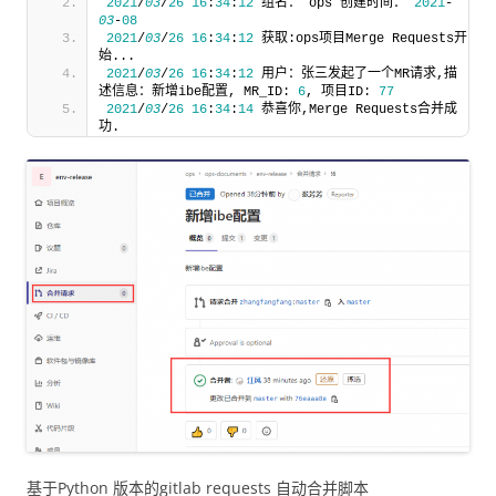
2021
/
03
/
26
16
:
34
:
12
 组名： ops 创建时间： 
2021
-
03
-
08
2021
/
03
/
26
16
:
34
:
12
 获取:ops项目Merge Requests开
始...
2021
/
03
/
26
16
:
34
:
12
 用户：张三发起了一个MR请求,描
述信息：新增ibe配置, MR_ID: 
6
, 项目ID: 
77
2021
/
03
/
26
16
:
34
:
14
 恭喜你,Merge Requests合并成
功.
基于Python 版本的gitlab requests 自动合并脚本