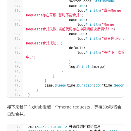
                    switch code.
StatusCode
{
                    case 
405
:
                        log.
Println
(
"当前Merge 
Requests存在草稿,暂时不能合并"
)
                    case 
406
:
                        log.
Println
(
"Merge 
Requests合并失败,当前代码存在冲突请解决后再试！"
)
                    case 
200
:
                        log.
Println
(
"恭喜你,Merge 
Requests合并成功."
)
                    default:
                        log.
Println
(
"等待下一次检查
中."
)
}
                    log.
Println
(
merge
)
}
}
}
        time.
Sleep
(
time.
Duration
(
30
)
*time.
Second
)
}
}
接下来我们向gitlab发起一个merge requests，等待30s秒将会
自动合并。
2021/
03
/
26
16
:
34
:
12
 开始获取所有组信息