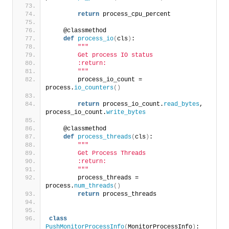
return
 process_cpu_percent
    @classmethod
def
process_io
(
cls
)
:
""
"
        Get process IO status
        :return:
        "
""
        process_io_count = 
process.
io_counters
()
return
 process_io_count.
read_bytes
, 
process_io_count.
write_bytes
    @classmethod
def
process_threads
(
cls
)
:
""
"
        Get Process Threads
        :return:
        "
""
        process_threads = 
process.
num_threads
()
return
 process_threads
class
PushMonitorProcessInfo
(
MonitorProcessInfo
)
: