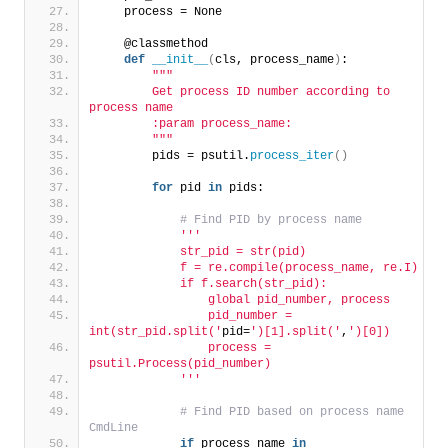
    process = None
    @classmethod
def
__init__
(
cls, process_name
)
:
""
"
        Get process ID number according to 
process name
        :param process_name:
        "
""
        pids = psutil.
process_iter
()
for
 pid 
in
 pids:
 # Find PID by process name
''
'
            str_pid = str(pid)
            f = re.compile(process_name, re.I)
            if f.search(str_pid):
                global pid_number, process
                pid_number = 
int(str_pid.split('
pid=
')[1].split('
,
')[0])
                process = 
psutil.Process(pid_number)
            '
''
 # Find PID based on process name 
CmdLine
if
 process_name 
in