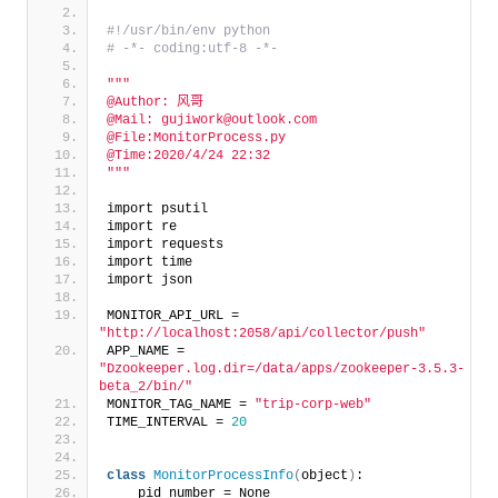
#!/usr/bin/env python
# -*- coding:utf-8 -*-
""
"
@Author: 风哥
@Mail: gujiwork@outlook.com
@File:MonitorProcess.py
@Time:2020/4/24 22:32
"
""
import psutil
import re
import requests
import time
import json
MONITOR_API_URL = 
"http://localhost:2058/api/collector/push"
APP_NAME = 
"Dzookeeper.log.dir=/data/apps/zookeeper-3.5.3-
beta_2/bin/"
MONITOR_TAG_NAME = 
"trip-corp-web"
TIME_INTERVAL = 
20
class
MonitorProcessInfo
(
object
)
:
    pid_number = None