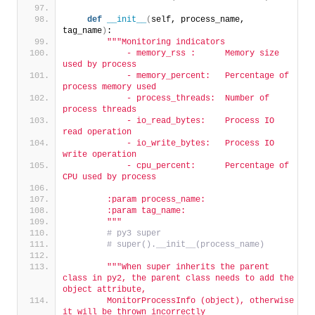
def
__init__
(
self, process_name, 
tag_name
)
:
""
"Monitoring indicators
            - memory_rss :      Memory size 
used by process
            - memory_percent:   Percentage of 
process memory used
            - process_threads:  Number of 
process threads
            - io_read_bytes:    Process IO 
read operation
            - io_write_bytes:   Process IO 
write operation
            - cpu_percent:      Percentage of 
CPU used by process
        :param process_name:
        :param tag_name:
        "
""
 # py3 super
 # super().__init__(process_name)
""
"When super inherits the parent 
class in py2, the parent class needs to add the 
object attribute, 
        MonitorProcessInfo (object), otherwise 
it will be thrown incorrectly