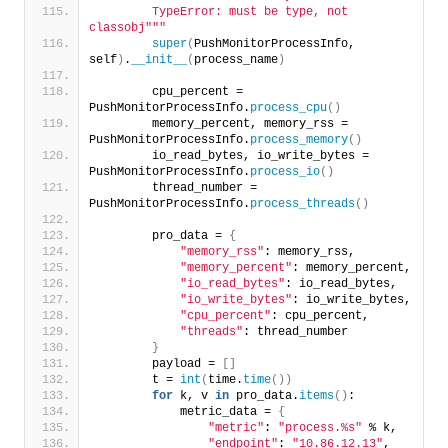
        TypeError: must be type, not 
classobj"
""
super
(
PushMonitorProcessInfo, 
self
)
.
__init__
(
process_name
)
        cpu_percent = 
PushMonitorProcessInfo.
process_cpu
()
        memory_percent, memory_rss = 
PushMonitorProcessInfo.
process_memory
()
        io_read_bytes, io_write_bytes = 
PushMonitorProcessInfo.
process_io
()
        thread_number = 
PushMonitorProcessInfo.
process_threads
()
        pro_data = 
{
"memory_rss"
: memory_rss,
"memory_percent"
: memory_percent,
"io_read_bytes"
: io_read_bytes,
"io_write_bytes"
: io_write_bytes,
"cpu_percent"
: cpu_percent,
"threads"
: thread_number
}
        payload = 
[]
        t = 
int
(
time.
time
())
for
 k, v 
in
 pro_data.
items
()
:
            metric_data = 
{
"metric"
: 
"process.%s"
 % k,
"endpoint"
: 
"10.86.12.13"
,