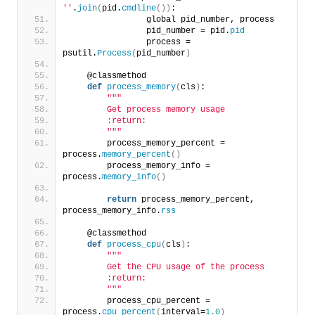
''
.
join
(
pid.
cmdline
())
:
                global pid_number, process
                pid_number = pid.
pid
                process = 
psutil.
Process
(
pid_number
)
    @classmethod
def
process_memory
(
cls
)
:
""
"
        Get process memory usage
        :return:
        "
""
        process_memory_percent = 
process.
memory_percent
()
        process_memory_info = 
process.
memory_info
()
return
 process_memory_percent, 
process_memory_info.
rss
    @classmethod
def
process_cpu
(
cls
)
:
""
"
        Get the CPU usage of the process
        :return:
        "
""
        process_cpu_percent = 
process.
cpu_percent
(
interval=
1.0
)