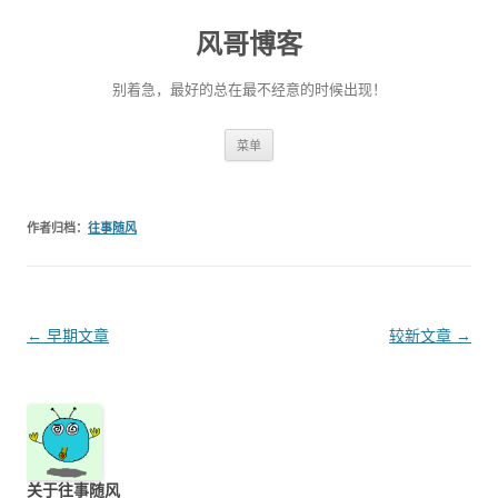
风哥博客
别着急，最好的总在最不经意的时候出现！
跳
菜单
至
正
文
作者归档：
往事随风
文
←
早期文章
较新文章
→
章
导
航
关于往事随风