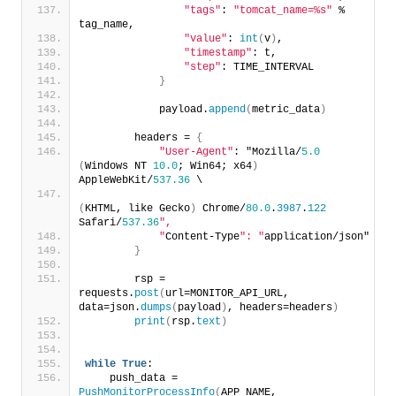
"tags"
: 
"tomcat_name=%s"
 % 
tag_name,
"value"
: 
int
(
v
)
,
"timestamp"
: t,
"step"
: TIME_INTERVAL
}
            payload.
append
(
metric_data
)
        headers = 
{
"User-Agent"
: "Mozilla/
5.0
(
Windows NT 
10.0
; Win64; x64
)
AppleWebKit/
537.36
 \
(
KHTML, like Gecko
)
 Chrome/
80.0
.
3987
.
122
Safari/
537.36
",
            "
Content-Type
": "
application/json"
}
        rsp = 
requests.
post
(
url=MONITOR_API_URL, 
data=json.
dumps
(
payload
)
, headers=headers
)
print
(
rsp.
text
)
while
True
:
    push_data = 
PushMonitorProcessInfo
(
APP_NAME, 