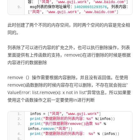
容： 
[
'风哥'
, 
'www.guji.work'
, 
'www.baidu.com'
]
msg列表的保存地址编号：
140200931293576
, 列表内容：
[
'风哥'
, 
'www.guji.work'
, 
'www.baidu.com'
]
此时创建了两个不同的内存空间，同时两个空间的内容是完全相
同的。
列表除了可以进行内容的扩充之外，也可以执行删除操作，列表
里面提供有上传函数的支持，remove()在进行删除的时候是根据
内容进行的数据删除
remove（）操作需要根据内容删除，并且没有返回值。在使用
remove()函数删除的时候内容存在可以删除，不存在就会抛出”
ValueError: list.remove(x): x not in list”异常信息，所以如果要
使用这个函数操作之前一定要使用in进行判断
infos = 
[
"风哥"
, 
"www.guji.work"
]
print
(
"数据删除前的列表内容：%s"
 %
(
infos
))
print
(
"执行数据删除remove()函数 %s"
 % 
infos.
remove
(
"风哥"
))
print
(
"数据删除后的列表内容： %s"
 % 
(
infos
))