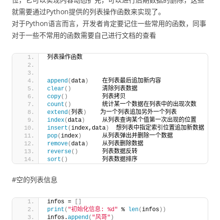
就需要通过Python提供的列表操作函数来实现了。
对于Python语言而言，开发者肯定要记住一些常用的函数，同事
对于一些不常用的函数需要自己进行文档的查看
列表操作函数
append
(
data
)
    在列表最后追加新内容
clear
()
         清除列表数据
copy
()
          列表拷贝
count
()
         统计某一个数据在列表中的出现次数
extend
(
列表
)
    为一个列表追加另外一个列表
index
(
data
)
     从列表查询某个值第一次出现的位置
insert
(
index,data
)
  想列表中指定索引位置追加新数据
pop
(
index
)
      从列表弹出并删除一个数据
remove
(
data
)
    从列表删除数据
reverse
()
       列表数据反转
sort
()
          列表数据排序
#空的列表信息
infos = 
[]
print
(
"初始化信息: %d"
 % 
len
(
infos
))
infos.
append
(
"风哥"
)