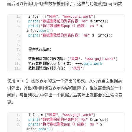
而后可以告诉用户哪些数据被删除了，这样的功能就是pop函数
infos = 
[
"风哥"
, 
"www.guji.work"
]
print
(
"数据删除前的列表内容：%s"
 %
(
infos
))
print
(
"执行数据删除pop（）函数： %s "
 % 
infos.
pop
(
1
))
print
(
"数据删除后的列表内容： %s"
 % 
(
infos
))
程序执行结果：
数据删除前的列表内容：
[
'风哥'
, 
'www.guji.work'
]
执行数据删除pop（）函数： www.
guji
.
work
数据删除后的列表内容： 
[
'风哥'
]
使用pop（）函数表示的是一个弹出的形式，从列表里面根据索
引弹出，弹出的同时也就表示内容的删除了。但是需要清楚一个
问题，每当列表之中弹出一个数据之后实际上就都会发生索引变
更。
infos = 
[
"风哥"
, 
"www.guji.work"
]
print
(
"数据删除前的列表内容：%s"
 %
(
infos
))
print
(
"执行数据删除pop（）函数： %s "
 % 
infos.
pop
(
1
))