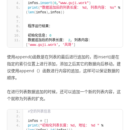
infos.
insert
(
0
,
"www.guji.work"
)
print
(
"数据追加后的列表长度： %d, 列表内容： %s"
 % 
(
len
(
infos
)
,infos
))
程序运行结果：
初始化信息: 
0
数据追加后的列表长度： 
2
, 列表内容： 
[
'www.guji.work'
, 
'风哥'
]
使用append()函数是在列表的最后进行追加的，而insert()是在
指定的索引位置上进行添加，添加之后其它的数据向后移动。建
议使用append（）函数进行内容的追加，这样可以保证数据的
顺序。
在进行列表数据追加的时候，还可以追加一个新的列表内容，这
个就称为列表的扩充。
#空的列表信息
infos = 
[]
print
(
"初始化列表长度: %d, 地址： %d "
 % 