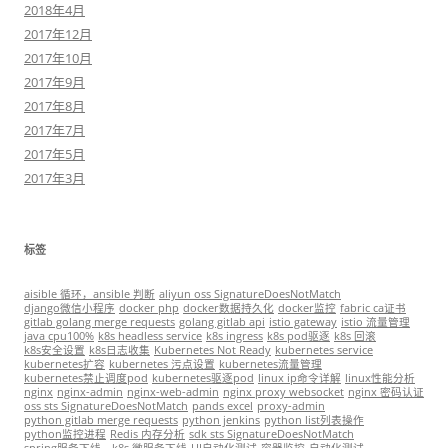
2018年4月
2017年12月
2017年10月
2017年9月
2017年8月
2017年7月
2017年5月
2017年3月
标签
aisible 循环，ansible 判断
aliyun oss SignatureDoesNotMatch
django微信小程序
docker php
docker数据持久化
docker监控
fabric ca证书
gitlab golang merge requests
golang gitlab api
istio gateway
istio 流量管理
java cpu100%
k8s headless service
k8s ingress
k8s pod驱逐
k8s 回滚
k8s安全设置
k8s日志收集
Kubernetes Not Ready
kubernetes service
kubernetes扩容
kubernetes 污点设置
kubernetes流量管理
kubernetes禁止调度pod
kubernetes驱逐pod
linux ip命令详解
linux性能分析
nginx
nginx-admin
nginx-web-admin
nginx proxy websocket
nginx 密码认证
oss sts SignatureDoesNotMatch
pands excel
proxy-admin
python gitlab merge requests
python jenkins
python list列表操作
python监控进程
Redis 内存分析
sdk sts SignatureDoesNotMatch