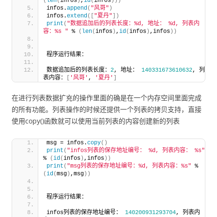
(
len
(
infos
)
,
id
(
infos
)))
infos.
append
(
"风哥"
)
infos.
extend
([
"夏丹"
])
print
(
"数据追加后的列表长度：%d, 地址： %d, 列表内
容：%s "
 % 
(
len
(
infos
)
,
id
(
infos
)
,infos
))
程序运行结果：
数据追加后的列表长度：
2
, 地址： 
140331673610632
, 列
表内容：
[
'风哥'
, 
'夏丹'
]
在进行列表数据扩充的操作里面的确是在一个内存空间里面完成
的所有功能。列表操作的时候还提供一个列表的拷贝支持，直接
使用copy()函数就可以使用当前列表的内容创建新的列表
msg = infos.
copy
()
print
(
"infos列表的保存地址编号： %d, 列表内容： %s"
% 
(
id
(
infos
)
,infos
))
print
(
"msg列表的保存地址编号：%d, 列表内容：%s"
 %
(
id
(
msg
)
,msg
))
程序运行结果：
infos列表的保存地址编号： 
140200931293704
, 列表内