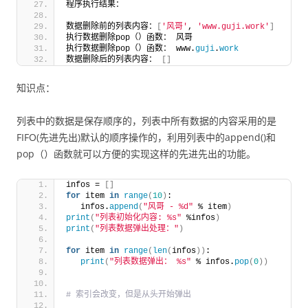
程序执行结果：
数据删除前的列表内容：
[
'风哥'
, 
'www.guji.work'
]
执行数据删除pop（）函数： 风哥
执行数据删除pop（）函数： www.
guji
.
work
数据删除后的列表内容： 
[]
知识点：
列表中的数据是保存顺序的，列表中所有数据的内容采用的是
FIFO(先进先出)默认的顺序操作的，利用列表中的append()和
pop（）函数就可以方便的实现这样的先进先出的功能。
infos = 
[]
for
 item 
in
range
(
10
)
:
   infos.
append
(
"风哥 - %d"
 % item
)
print
(
"列表初始化内容: %s"
 %infos
)
print
(
"列表数据弹出处理："
)
for
 item 
in
range
(
len
(
infos
))
:
print
(
"列表数据弹出： %s"
 % infos.
pop
(
0
))
# 索引会改变，但是从头开始弹出