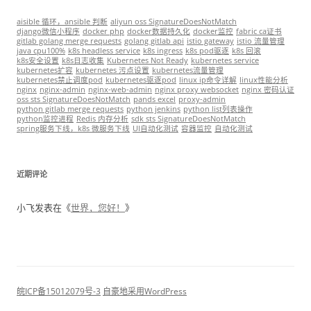
aisible 循环，ansible 判断
aliyun oss SignatureDoesNotMatch
django微信小程序
docker php
docker数据持久化
docker监控
fabric ca证书
gitlab golang merge requests
golang gitlab api
istio gateway
istio 流量管理
java cpu100%
k8s headless service
k8s ingress
k8s pod驱逐
k8s 回滚
k8s安全设置
k8s日志收集
Kubernetes Not Ready
kubernetes service
kubernetes扩容
kubernetes 污点设置
kubernetes流量管理
kubernetes禁止调度pod
kubernetes驱逐pod
linux ip命令详解
linux性能分析
nginx
nginx-admin
nginx-web-admin
nginx proxy websocket
nginx 密码认证
oss sts SignatureDoesNotMatch
pands excel
proxy-admin
python gitlab merge requests
python jenkins
python list列表操作
python监控进程
Redis 内存分析
sdk sts SignatureDoesNotMatch
spring服务下线，k8s 微服务下线
UI自动化测试
容器监控
自动化测试
近期评论
小飞
发表在《
世界，您好！
》
皖ICP备15012079号-3
自豪地采用WordPress