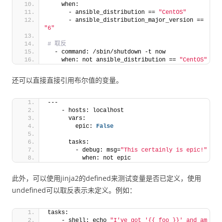
    when:
      - ansible_distribution == 
"CentOS"
      - ansible_distribution_major_version == 
"6"
# 取反
  - command: /sbin/shutdown -t now
    when: not ansible_distribution == 
"CentOS"
还可以直接直接引用布尔值的变量。
---
    - hosts: localhost
      vars:
        epic: 
False
      tasks:
        - debug: msg=
"This certainly is epic!"
          when: not epic
此外，可以使用jinja2的defined来测试变量是否已定义，使用
undefined可以取反表示未定义。例如：
tasks:
    - shell: echo 
"I've got '{{ foo }}' and am 