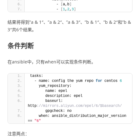
            - 
[
a,b
]
            - 
[
1
,
2
,
3
]
结果将得到”a & 1″、”a & 2″、”a & 3″、”b & 1″、”b & 2″和”b &
3″共6个结果。
条件判断
在ansible中，只有when可以实现条件判断。
tasks: 
  - name: config the yum repo 
for
 centos 
6
    yum_repository:
       name: epel
       description: epel
       baseurl: 
http
://mirrors.aliyun.com/epel/6/$basearch/
       gpgcheck: no
    when: ansible_distribution_major_version 
== 
"6"
注意两点：