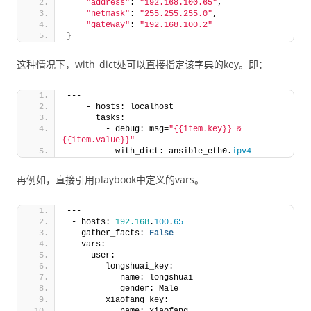
"address"
: 
"192.168.100.65"
,
"netmask"
: 
"255.255.255.0"
,
"gateway"
: 
"192.168.100.2"
}
这种情况下，with_dict处可以直接指定该字典的key。即：
---
    - hosts: localhost
      tasks:
        - debug: msg=
"{{item.key}} & 
{{item.value}}"
          with_dict: ansible_eth0.
ipv4
再例如，直接引用playbook中定义的vars。
---
 - hosts: 
192.168
.
100
.
65
   gather_facts: 
False
   vars:
     user: 
        longshuai_key: 
           name: longshuai
           gender: Male
        xiaofang_key: 