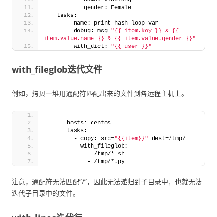
           name: xiaofang
           gender: Female
   tasks:
      - name: print hash loop var
        debug: msg=
"{{ item.key }} & {{ 
item.value.name }} & {{ item.value.gender }}"
        with_dict: 
"{{ user }}"
with_fileglob迭代文件
例如，拷贝一堆用通配符匹配出来的文件到各远程主机上。
---
    - hosts: centos
      tasks: 
        - copy: src=
"{{item}}"
 dest=/tmp/
          with_fileglob:
            - /tmp/*.sh
            - /tmp/*.py
注意，通配符无法匹配”/”，因此无法递归到子目录中，也就无法
迭代子目录中的文件。