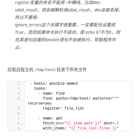
register变量的命名不能用 -中横线，比如dev-
sda6_result，则会被解析成sda6_result，dev会被丢掉，
所以不要用-
ignore_errors这个关键字很重要，一定要配合设置成
True，否则如果命令执行不成功，即 echo $?不为0，则
在其语句后面的ansible语句不会被执行，导致程序中
止。
拉取远程主机
目录下所有文件
/tmp/test/
- hosts: ansible-demo3 
  tasks:
    - name: find
      find: paths=/tmp/test/ patterns=
"*"
recurse=yes
      register: file_list
    - name: get
      fetch:src=
"{{ item.path }}"
 dest=./
      with_items: 
"{{ file_list.files }}"