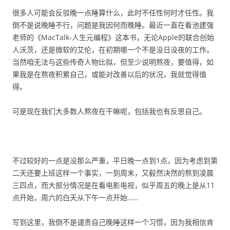
很多人可能会反驳晚一点睡算什么，此时不任性何时才任性。我
倒不是说晚睡不行，问题是我因何而晚睡。最近一直在看池建强
老师的《MacTalk-人生元编程》这本书，无论Apple的联合创始
人沃茨，还是微软的艾伦，在初期哪一个不是没日没夜的工作。
当然咱无法与这些传奇人物比拟，但至少说明熬夜，要值得，如
果我是在熬夜积累自己，或能对改善以后的状况，我就觉得值
得。
可是现在我们大多数人熬夜在干嘛呢，包括我也有反思自己。
不过较好的一点是没那么严重，平日晚一点到1点，因为考虑到第
二天还要上班这样一个事实，一到周末，又毅然决然的熬到凌晨
三四点，而大部分情况是在看电影电视，似乎周五的晚上是从11
点开始，周六的白天从下午一点开始……
写到这里，我倒不是谴责自己晚睡这样一个习惯，因为我相信肯