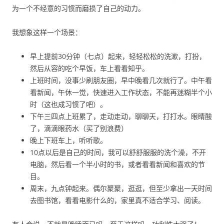
为一个不经意的习惯而磨损了自己的动力。
我想象这样一个场景：
早上提前30分钟（七点）起来，轻轻松松的洗漱，打扮，
然后从容的吃个早饭，车上看看知乎。
上班时间，没事少刷朋友圈，早中晚看几次就行了。中午看
看新闻，午休一觉，快速进入工作状态，不能再迷糊半个小
时（这也成习惯了吧）。
下午三四点上班累了，走动走动，聊聊天，打打水。眼睛酸
了，滴滴眼药水（买了别浪费）
晚上下班车上，听听歌。
10点以后是自己的时间，我可以舒舒服服的洗个澡，不开
电脑，然后看一个半小时的书，或者看看新闻和喜欢的节
目。
周末，九点钟起来。偶尔聚聚，逛逛，但至少拿出一天时间
去图书馆，看看电影什么的，家里真不适合学习、阅读。