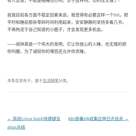
有人会说，不就是晚睡而已吗，至于这样吗，功利性太强了！
就我目前各方面不稳定因素来说，我觉得有必要这样一个list。把
平时和睡前那些零碎时间利用起来，安安静静的坚持多看几书，
不再拘泥于自己知道的小圈子，才会发现更多机会。
——闹钟真是一个伟大的发明，它让你放心的入睡，也无情的把
你叫醒，为了减轻你的埋怨还允许你贪睡。
本条目发布于
。属于
生活随笔
分类。
文
←
高效Linux bash快捷键及
k8s部署elk收集应用日志信息
→
章
alias总结
导