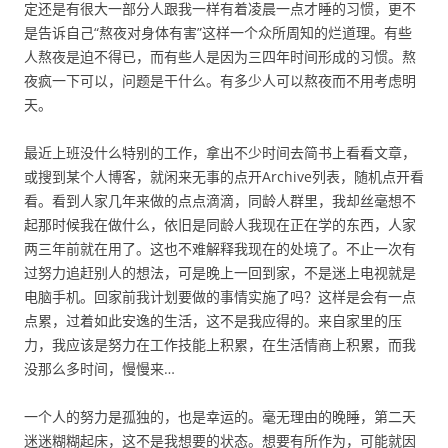
定还是有很大一部分人跟我一样有着凌晨一点才睡的习惯，更不
是告诉自己“熬夜对身体有害”这样一个众所周知的烂道理。有些
人熬夜是迫不得已，而有些人是因为三四年时间形成的习惯。熬
夜疯一下可以，问题是干什么。有多少人可以熬夜而不用考虑明
天。
最近上班没什么特别的工作，拿出不少时间去简书上看看文章，
或搜到某个人博客，就闲来无事的点开Archive列表，随机点开看
看。看到人家几年来做的点点滴滴，同龄人群里，我却丝毫想不
起那时候我在做什么，依旧是同龄人我现在正在学的东西，人家
两三年前就在用了。这也不难解释我现在的处境了。不止一次有
过努力追赶别人的想法，可是晚上一回到家，不是迷上电视就是
电脑手机。回家前我计划要做的事情实施了吗？这样是会有一点
点累，过着如此安逸的生活，这不是我应得的。来自家里的压
力，我应该是努力在工作技能上积累，在生活情商上积累，而我
没那么多时间，慢慢来…
一个人的努力是孤独的，也是幸运的。毫无理由的晚睡，第二天
迷迷糊糊起床，这不是我想要的状态。想要有所作为，可能就因