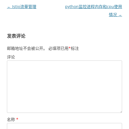
文
←
Istio流量管理
python监控进程内存和cpu使用
章
情况
→
导
航
发表评论
邮箱地址不会被公开。
必填项已用
*
标注
评论
名称
*