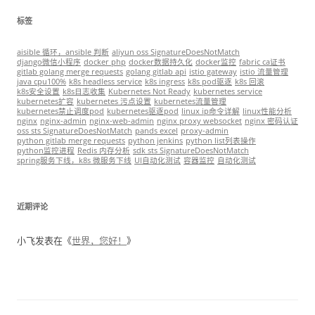
标签
aisible 循环，ansible 判断
aliyun oss SignatureDoesNotMatch
django微信小程序
docker php
docker数据持久化
docker监控
fabric ca证书
gitlab golang merge requests
golang gitlab api
istio gateway
istio 流量管理
java cpu100%
k8s headless service
k8s ingress
k8s pod驱逐
k8s 回滚
k8s安全设置
k8s日志收集
Kubernetes Not Ready
kubernetes service
kubernetes扩容
kubernetes 污点设置
kubernetes流量管理
kubernetes禁止调度pod
kubernetes驱逐pod
linux ip命令详解
linux性能分析
nginx
nginx-admin
nginx-web-admin
nginx proxy websocket
nginx 密码认证
oss sts SignatureDoesNotMatch
pands excel
proxy-admin
python gitlab merge requests
python jenkins
python list列表操作
python监控进程
Redis 内存分析
sdk sts SignatureDoesNotMatch
spring服务下线，k8s 微服务下线
UI自动化测试
容器监控
自动化测试
近期评论
小飞
发表在《
世界，您好！
》