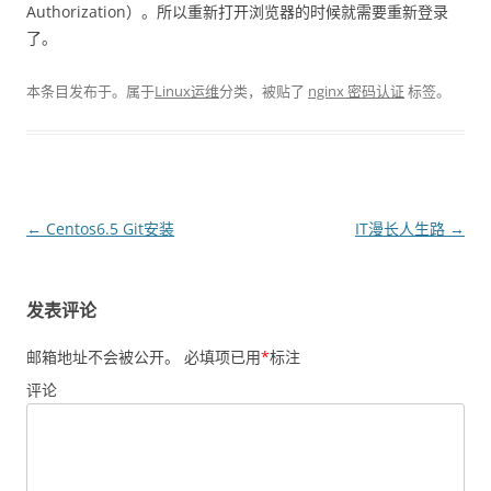
Authorization）。所以重新打开浏览器的时候就需要重新登录
了。
本条目发布于
。属于
Linux运维
分类，被贴了
nginx 密码认证
标签。
文
←
Centos6.5 Git安装
IT漫长人生路
→
章
导
发表评论
航
邮箱地址不会被公开。
必填项已用
*
标注
评论