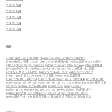
2017年9月
2017年8月
2017年7月
2017年5月
2017年3月
标签
aisible 循环，ansible 判断
aliyun oss SignatureDoesNotMatch
django微信小程序
docker php
docker数据持久化
docker监控
fabric ca证书
gitlab golang merge requests
golang gitlab api
istio gateway
istio 流量管理
java cpu100%
k8s headless service
k8s ingress
k8s pod驱逐
k8s 回滚
k8s安全设置
k8s日志收集
Kubernetes Not Ready
kubernetes service
kubernetes扩容
kubernetes 污点设置
kubernetes流量管理
kubernetes禁止调度pod
kubernetes驱逐pod
linux ip命令详解
linux性能分析
nginx
nginx-admin
nginx-web-admin
nginx proxy websocket
nginx 密码认证
oss sts SignatureDoesNotMatch
pands excel
proxy-admin
python gitlab merge requests
python jenkins
python list列表操作
python监控进程
Redis 内存分析
sdk sts SignatureDoesNotMatch
spring服务下线，k8s 微服务下线
UI自动化测试
容器监控
自动化测试