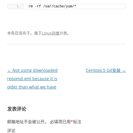
rm -rf /var/cache/yum/*
本条目发布于
。属于
Linux运维
分类。
文
←
Not using downloaded
Centos6.5 Git安装
→
章
repomd.xml because it is
导
older than what we have
航
发表评论
邮箱地址不会被公开。
必填项已用
*
标注
评论