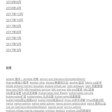
2018年8月
2018年4月
2017年12月
2017年10月
2017年9月
2017年8月
2017年7月
2017年5月
2017年3月
标签
aisible 循环，ansible 判断
aliyun oss SignatureDoesNotMatch
django微信小程序
docker php
docker数据持久化
docker监控
fabric ca证书
gitlab golang merge requests
golang gitlab api
istio gateway
istio 流量管理
java cpu100%
k8s headless service
k8s ingress
k8s pod驱逐
k8s 回滚
k8s安全设置
k8s日志收集
Kubernetes Not Ready
kubernetes service
kubernetes扩容
kubernetes 污点设置
kubernetes流量管理
kubernetes禁止调度pod
kubernetes驱逐pod
linux ip命令详解
linux性能分析
nginx
nginx-admin
nginx-web-admin
nginx proxy websocket
nginx 密码认证
oss sts SignatureDoesNotMatch
pands excel
proxy-admin
python gitlab merge requests
python jenkins
python list列表操作