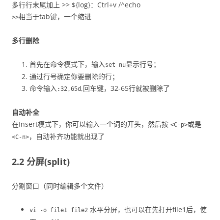
多行行末尾加上 >> ${log}：Ctrl+v /^echo
相当于tab键，一个缩进
>>
多行删除
首先在命令模式下，输入
显示行号；
set nu
通过行号确定你要删除的行；
命令输入
,回车键，32-65行就被删除了
:32,65d
自动补全
在Insert模式下，你可以输入一个词的开头，然后按
或是
<C-p>
，自动补齐功能就出现了
<C-n>
2.2 分屏(split)
分割窗口（同时编辑多个文件）
水平分屏，也可以在先打开file1后，使
vi -o file1 file2