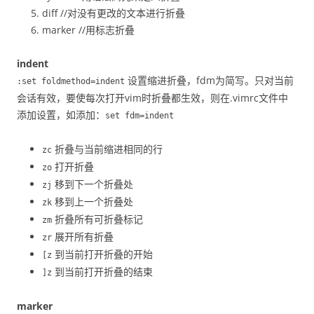
diff //对没有更改的文本进行折叠
marker //用标志折叠
indent
设置缩进折叠，fdm为简写。只对当前
:set foldmethod=indent
会话有效，要使每次打开vim时折叠都生效，则在.vimrc文件中
添加设置，如添加：
set fdm=indent
折叠与当前缩进相同的行
zc
打开折叠
zo
移到下一个折叠处
zj
移到上一个折叠处
zk
折叠所有可折叠标记
zm
展开所有折叠
zr
到当前打开折叠的开始
[z
到当前打开折叠的结束
]z
marker