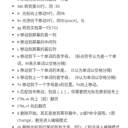
转到第30行，同 :30
30G
光标向上移动9行，同9k
9-
光饼向下移动9行，同9[space]，9j
9+
转到文档第一行(1G)
gg
移动到屏幕的第一列
H
移动到屏幕的中间列
M
移动到屏幕的最后列
L
移动到下一个单词的首字母，（标点符号认为是一个单
w
词，W表示单词以空格分隔）
移动到下一个单词的末尾，（E认为单词以空格分隔）
e
移动到上一个单词的首字母，（B认为单词以空格分隔）
b
移动到下一个字母是x的位置。Fx向上移动。
fx
匹配括号移动，包括 (, {, [ ，你需要把光标先移到括号上
%
向上（前）翻页
CTRL+b
向后翻页
CTRL+f
删除开始。其实是放到寄存器中，p或P命令调用。c即
d
change，删完进入编辑模式
删除光标到行尾的所有文字，同D。C指令进入编辑模式
d$