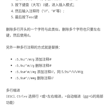
按下键盘（大写）
键，进入插入模式；
I
然后输入注释符（“//”、“#”等）;
最后按下
键
esc
删除多行开头的一个字符与此类似，删除多个字符也只要左右
键，然后使用d。
另外一种多行注释的方式就是替换：
添加注释#
:5,9s/^/#/g
删除注释#
:5,9s/^#//g
添加注释//，同:5,9s/^/\/\/#/g
:5,9s#^#//#g
删除注释//
:5,9s#^//##g
多行缩进
,
选择行 <或>左右缩进，=自动缩进（gg=G的局部
[ESC]
Ctrl+v
功能）