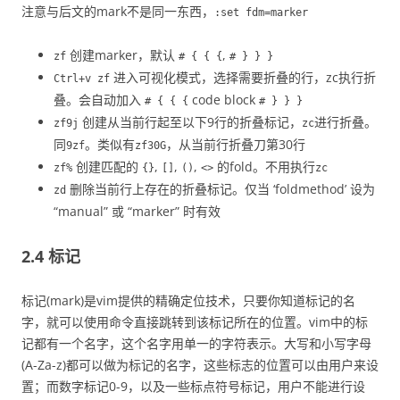
注意与后文的mark不是同一东西，
:set fdm=marker
创建marker，默认
,
zf
# { { {
# } } }
进入可视化模式，选择需要折叠的行，zc执行折
Ctrl+v zf
叠。会自动加入
code block
# { { {
# } } }
创建从当前行起至以下9行的折叠标记，
进行折叠。
zf9j
zc
同
。类似有
，从当前行折叠刀第30行
9zf
zf30G
创建匹配的
,
,
,
的fold。不用执行
zf%
{}
[]
()
<>
zc
删除当前行上存在的折叠标记。仅当 ‘foldmethod’ 设为
zd
“manual” 或 “marker” 时有效
2.4 标记
标记(mark)是vim提供的精确定位技术，只要你知道标记的名
字，就可以使用命令直接跳转到该标记所在的位置。vim中的标
记都有一个名字，这个名字用单一的字符表示。大写和小写字母
(A-Za-z)都可以做为标记的名字，这些标志的位置可以由用户来设
置；而数字标记0-9，以及一些标点符号标记，用户不能进行设