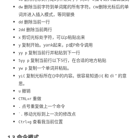
删除当前字符到单词尾的所有字符。cw删除光标后的单
dw
词并进入插入模式，等同替换
删除当前一行
dd
删除当前两行
2dd
剪切光标处字符，可以p粘贴出来
x
复制开始。yank起来，p或P命令调用
y
复制当前行并粘贴到下一行
yy p
复制当前行以下5行，在合适的地方粘贴
5yy p
复制一个单词并粘贴。
yw p
复制光标所在{}中的内容。很容易知道ci{ 和 di “ 的意
yi{
思。
撤销
u
重做
CTRL+r
点号重复做上一个命令
.
移动光标到上一次的修改点
`.
查看我当前位置
Ctrl+g
1.3 命令模式