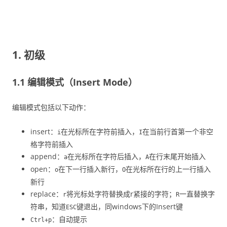
1. 初级
1.1 编辑模式（Insert Mode）
编辑模式包括以下动作：
insert：
在光标所在字符前插入，
在当前行首第一个非空
i
I
格字符前插入
append：
在光标所在字符后插入，
在行末尾开始插入
a
A
open：
在下一行插入新行，
在光标所在行的上一行插入
o
O
新行
replace：
将光标处字符替换成r紧接的字符；
一直替换字
r
R
符串，知道
键退出，同windows下的Insert键
ESC
：自动提示
Ctrl+p