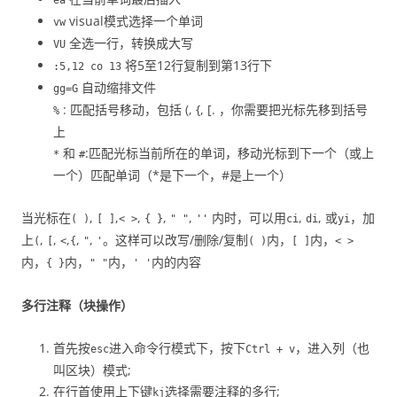
visual模式选择一个单词
vw
全选一行，转换成大写
VU
将5至12行复制到第13行下
:5,12 co 13
自动缩排文件
gg=G
: 匹配括号移动，包括 (, {, [. ，你需要把光标先移到括号
%
上
和
:匹配光标当前所在的单词，移动光标到下一个（或上
*
#
一个）匹配单词（*是下一个，#是上一个）
当光标在
,
,
,
,
,
内时，可以用
,
, 或
，加
( )
[ ]
< >
{ }
" "
''
ci
di
yi
上
,
,
,
,
,
。这样可以改写/删除/复制
内，
内，
(
[
<
{
"
'
( )
[ ]
< >
内，
内，
内，
内的内容
{ }
" "
' '
多行注释（块操作）
首先按
进入命令行模式下，按下
，进入列（也
esc
Ctrl + v
叫区块）模式;
在行首使用上下键
选择需要注释的多行;
kj