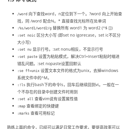
向下查找word，n定位到下一个。?word 向上开始查
/word
找，同 /word 配合N。* 直接查找光标所在处单词
替换所有 word1 为 word2 (^$ [])
:%s/word1/word2/g
区分大小写 (即set no igorecase，set ic不区分
:set noic
大小写)
显示行号。:set nonu相反，不显示行号
:set nu
设置为粘贴模式，解决Ctrl+Insert粘贴时缩进
:set paste
错乱问题。:set nopaste设置回默认
设置文本文件的格式为unix，去掉windows
:se ff=unix
系统文件中的^M。
执行bash下的命令ls，回车后继续回到vi。一般在一
:!ls
个不存在的目录中创建文件时用到
查看vim说有设置属性值
:set all
查看绑定的快捷键
:map
查看可用标记
:marks
熟练上面的命令，已经可以满足日常工作要求，要提高效率可以