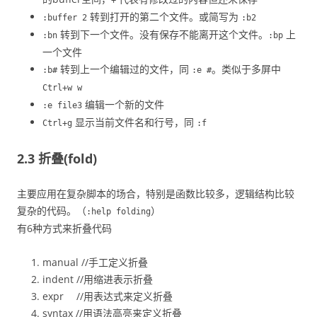
转到打开的第二个文件。或简写为
:buffer 2
:b2
转到下一个文件。没有保存不能离开这个文件。
上
:bn
:bp
一个文件
转到上一个编辑过的文件，同
。类似于多屏中
:b#
:e #
Ctrl+w w
编辑一个新的文件
:e file3
显示当前文件名和行号，同
Ctrl+g
:f
2.3 折叠(fold)
主要应用在复杂脚本的场合，特别是函数比较多，逻辑结构比较
复杂的代码。（
）
:help folding
有6种方式来折叠代码
manual //手工定义折叠
indent //用缩进表示折叠
expr //用表达式来定义折叠
syntax //用语法高亮来定义折叠