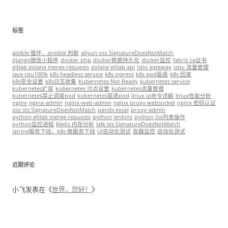
标签
aisible 循环，ansible 判断
aliyun oss SignatureDoesNotMatch
django微信小程序
docker php
docker数据持久化
docker监控
fabric ca证书
gitlab golang merge requests
golang gitlab api
istio gateway
istio 流量管理
java cpu100%
k8s headless service
k8s ingress
k8s pod驱逐
k8s 回滚
k8s安全设置
k8s日志收集
Kubernetes Not Ready
kubernetes service
kubernetes扩容
kubernetes 污点设置
kubernetes流量管理
kubernetes禁止调度pod
kubernetes驱逐pod
linux ip命令详解
linux性能分析
nginx
nginx-admin
nginx-web-admin
nginx proxy websocket
nginx 密码认证
oss sts SignatureDoesNotMatch
pands excel
proxy-admin
python gitlab merge requests
python jenkins
python list列表操作
python监控进程
Redis 内存分析
sdk sts SignatureDoesNotMatch
spring服务下线，k8s 微服务下线
UI自动化测试
容器监控
自动化测试
近期评论
小飞
发表在《
世界，您好！
》