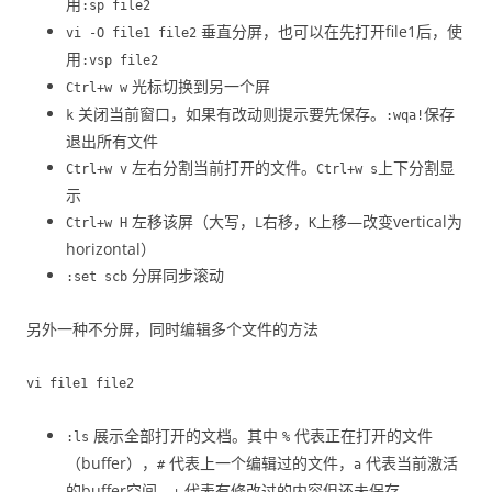
用
:sp file2
垂直分屏，也可以在先打开file1后，使
vi -O file1 file2
用
:vsp file2
光标切换到另一个屏
Ctrl+w w
关闭当前窗口，如果有改动则提示要先保存。
保存
k
:wqa!
退出所有文件
左右分割当前打开的文件。
上下分割显
Ctrl+w v
Ctrl+w s
示
左移该屏（大写，
右移，
上移—改变vertical为
Ctrl+w H
L
K
horizontal）
分屏同步滚动
:set scb
另外一种不分屏，同时编辑多个文件的方法
vi file1 file2
展示全部打开的文档。其中
代表正在打开的文件
:ls
%
（buffer），
代表上一个编辑过的文件，
代表当前激活
#
a
的buffer空间，
代表有修改过的内容但还未保存
+