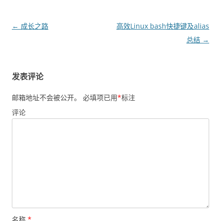
文
←
成长之路
高效Linux bash快捷键及alias
章
总结
→
导
航
发表评论
邮箱地址不会被公开。
必填项已用
*
标注
评论
名称
*